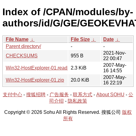
Index of /CPAN/modules/by-
authors/id/G/GE/GEOKEVHA
File Name
↓
File Size
↓
Date
↓
Parent directory/
-
-
2021-Nov-
CHECKSUMS
955 B
22 00:47
2007-May-
Win32-HostExplorer-01.readme
2.3 KiB
16 14:55
2007-May-
Win32-HostExplorer-01.zip
20.0 KiB
16 22:19
支付中心
-
搜狐招聘
-
广告服务
-
联系方式
-
About SOHU
-
公
司介绍
-
隐私政策
Copyright © 2026 Sohu All Rights Reserved. 搜狐公司
版权
所有