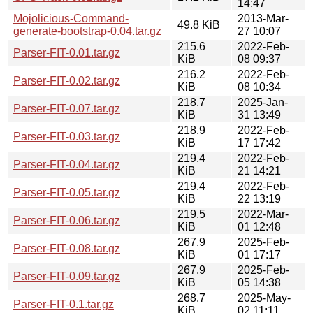
14:47
Mojolicious-Command-
2013-Mar-
49.8 KiB
generate-bootstrap-0.04.tar.gz
27 10:07
215.6
2022-Feb-
Parser-FIT-0.01.tar.gz
KiB
08 09:37
216.2
2022-Feb-
Parser-FIT-0.02.tar.gz
KiB
08 10:34
218.7
2025-Jan-
Parser-FIT-0.07.tar.gz
KiB
31 13:49
218.9
2022-Feb-
Parser-FIT-0.03.tar.gz
KiB
17 17:42
219.4
2022-Feb-
Parser-FIT-0.04.tar.gz
KiB
21 14:21
219.4
2022-Feb-
Parser-FIT-0.05.tar.gz
KiB
22 13:19
219.5
2022-Mar-
Parser-FIT-0.06.tar.gz
KiB
01 12:48
267.9
2025-Feb-
Parser-FIT-0.08.tar.gz
KiB
01 17:17
267.9
2025-Feb-
Parser-FIT-0.09.tar.gz
KiB
05 14:38
268.7
2025-May-
Parser-FIT-0.1.tar.gz
KiB
02 11:11