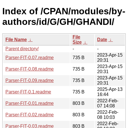
Index of /CPAN/modules/by-
authors/id/G/GH/GHANDI/
File
File Name
↓
Date
↓
Size
↓
Parent directory/
-
-
2023-Apr-15
Parser-FIT-0.07.readme
735 B
20:31
2023-Apr-15
Parser-FIT-0.08.readme
735 B
20:31
2023-Apr-15
Parser-FIT-0.09.readme
735 B
20:31
2025-Apr-13
Parser-FIT-0.1.readme
735 B
16:44
2022-Feb-
Parser-FIT-0.01.readme
803 B
07 14:08
2022-Feb-
Parser-FIT-0.02.readme
803 B
08 10:03
2022-Feb-
Parser-FIT-0.03.readme
803 B