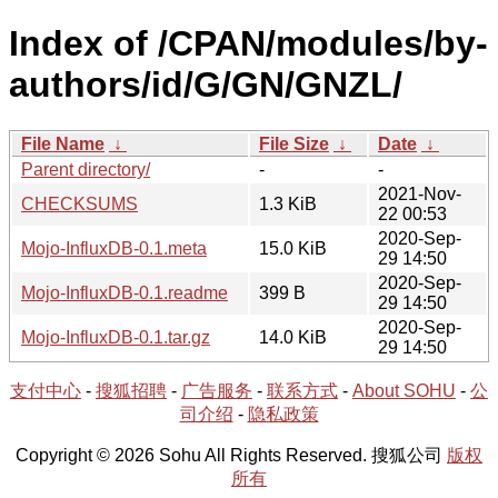
Index of /CPAN/modules/by-
authors/id/G/GN/GNZL/
File Name
↓
File Size
↓
Date
↓
Parent directory/
-
-
2021-Nov-
CHECKSUMS
1.3 KiB
22 00:53
2020-Sep-
Mojo-InfluxDB-0.1.meta
15.0 KiB
29 14:50
2020-Sep-
Mojo-InfluxDB-0.1.readme
399 B
29 14:50
2020-Sep-
Mojo-InfluxDB-0.1.tar.gz
14.0 KiB
29 14:50
支付中心
-
搜狐招聘
-
广告服务
-
联系方式
-
About SOHU
-
公
司介绍
-
隐私政策
Copyright © 2026 Sohu All Rights Reserved. 搜狐公司
版权
所有