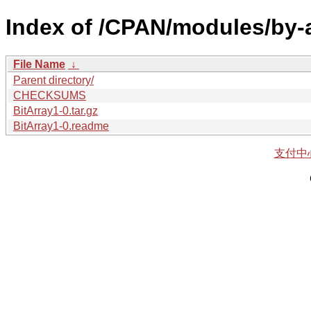
Index of /CPAN/modules/by
File Name
↓
Parent directory/
CHECKSUMS
BitArray1-0.tar.gz
BitArray1-0.readme
支付中