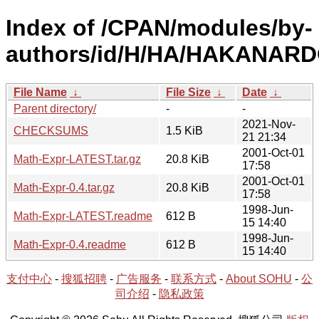
Index of /CPAN/modules/by-
authors/id/H/HA/HAKANARD
File Name
↓
File Size
↓
Date
↓
Parent directory/
-
-
2021-Nov-
CHECKSUMS
1.5 KiB
21 21:34
2001-Oct-01
Math-Expr-LATEST.tar.gz
20.8 KiB
17:58
2001-Oct-01
Math-Expr-0.4.tar.gz
20.8 KiB
17:58
1998-Jun-
Math-Expr-LATEST.readme
612 B
15 14:40
1998-Jun-
Math-Expr-0.4.readme
612 B
15 14:40
支付中心
-
搜狐招聘
-
广告服务
-
联系方式
-
About SOHU
-
公
司介绍
-
隐私政策