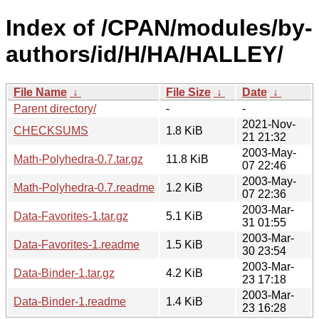
Index of /CPAN/modules/by-
authors/id/H/HA/HALLEY/
File Name
↓
File Size
↓
Date
↓
Parent directory/
-
-
2021-Nov-
CHECKSUMS
1.8 KiB
21 21:32
2003-May-
Math-Polyhedra-0.7.tar.gz
11.8 KiB
07 22:46
2003-May-
Math-Polyhedra-0.7.readme
1.2 KiB
07 22:36
2003-Mar-
Data-Favorites-1.tar.gz
5.1 KiB
31 01:55
2003-Mar-
Data-Favorites-1.readme
1.5 KiB
30 23:54
2003-Mar-
Data-Binder-1.tar.gz
4.2 KiB
23 17:18
2003-Mar-
Data-Binder-1.readme
1.4 KiB
23 16:28