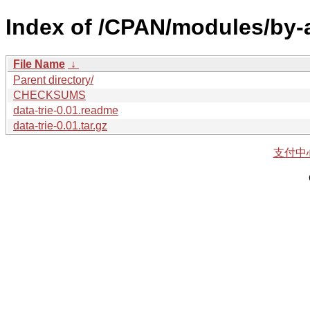
Index of /CPAN/modules/by
File Name
↓
Parent directory/
CHECKSUMS
data-trie-0.01.readme
data-trie-0.01.tar.gz
支付中