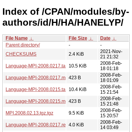
Index of /CPAN/modules/by-
authors/id/H/HA/HANELYP/
File Name
↓
File Size
↓
Date
↓
Parent directory/
-
-
2021-Nov-
CHECKSUMS
2.4 KiB
21 21:32
2008-Feb-
Language-MPI-2008.0217.tar.gz
10.5 KiB
18 01:18
2008-Feb-
Language-MPI-2008.0217.meta
423 B
18 01:09
2008-Feb-
Language-MPI-2008.0215.tar.gz
10.4 KiB
15 21:54
2008-Feb-
Language-MPI-2008.0215.meta
423 B
15 21:48
2008-Feb-
MPI.2008.02.13.tgz.tgz
9.5 KiB
15 20:57
2008-Feb-
Language-MPI-2008.0217.readme
4.0 KiB
14 03:49