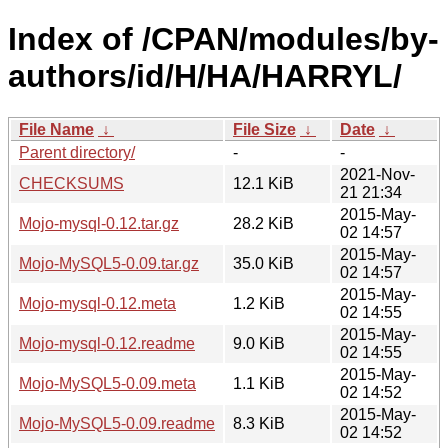
Index of /CPAN/modules/by-
authors/id/H/HA/HARRYL/
File Name
↓
File Size
↓
Date
↓
Parent directory/
-
-
2021-Nov-
CHECKSUMS
12.1 KiB
21 21:34
2015-May-
Mojo-mysql-0.12.tar.gz
28.2 KiB
02 14:57
2015-May-
Mojo-MySQL5-0.09.tar.gz
35.0 KiB
02 14:57
2015-May-
Mojo-mysql-0.12.meta
1.2 KiB
02 14:55
2015-May-
Mojo-mysql-0.12.readme
9.0 KiB
02 14:55
2015-May-
Mojo-MySQL5-0.09.meta
1.1 KiB
02 14:52
2015-May-
Mojo-MySQL5-0.09.readme
8.3 KiB
02 14:52