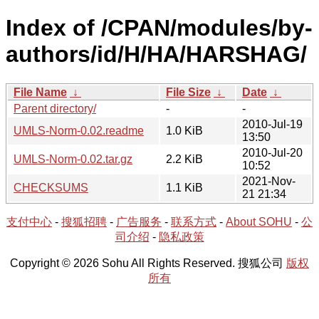
Index of /CPAN/modules/by-
authors/id/H/HA/HARSHAG/
File Name
↓
File Size
↓
Date
↓
Parent directory/
-
-
2010-Jul-19
UMLS-Norm-0.02.readme
1.0 KiB
13:50
2010-Jul-20
UMLS-Norm-0.02.tar.gz
2.2 KiB
10:52
2021-Nov-
CHECKSUMS
1.1 KiB
21 21:34
支付中心
-
搜狐招聘
-
广告服务
-
联系方式
-
About SOHU
-
公
司介绍
-
隐私政策
Copyright © 2026 Sohu All Rights Reserved. 搜狐公司
版权
所有