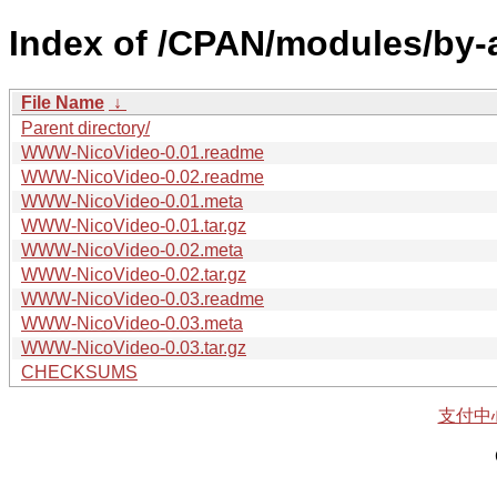
Index of /CPAN/modules/by-a
File Name
↓
Parent directory/
WWW-NicoVideo-0.01.readme
WWW-NicoVideo-0.02.readme
WWW-NicoVideo-0.01.meta
WWW-NicoVideo-0.01.tar.gz
WWW-NicoVideo-0.02.meta
WWW-NicoVideo-0.02.tar.gz
WWW-NicoVideo-0.03.readme
WWW-NicoVideo-0.03.meta
WWW-NicoVideo-0.03.tar.gz
CHECKSUMS
支付中