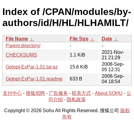
Index of /CPAN/modules/by-
authors/id/H/HL/HLHAMILT/
File Name
↓
File Size
↓
Date
↓
Parent directory/
-
-
2021-Nov-
CHECKSUMS
1.1 KiB
21 21:29
2008-Sep-
Getopt-ExPar-1.01.tar.gz
15.6 KiB
05 12:31
2008-Sep-
Getopt-ExPar-1.01.readme
633 B
04 18:54
支付中心
-
搜狐招聘
-
广告服务
-
联系方式
-
About SOHU
-
公
司介绍
-
隐私政策
Copyright © 2026 Sohu All Rights Reserved. 搜狐公司
版权
所有