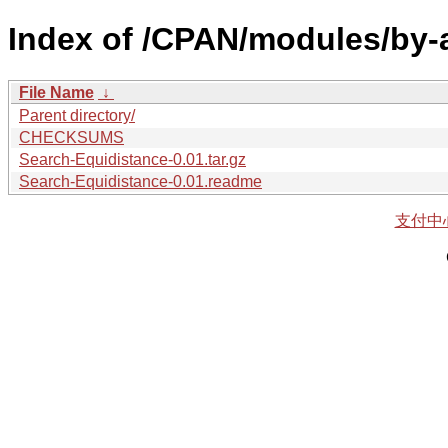
Index of /CPAN/modules/by-
File Name
↓
Parent directory/
CHECKSUMS
Search-Equidistance-0.01.tar.gz
Search-Equidistance-0.01.readme
支付中