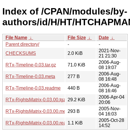
Index of /CPAN/modules/by-
authors/id/H/HT/HTCHAPMA
File Name
↓
File Size
↓
Date
↓
Parent directory/
-
-
2021-Nov-
CHECKSUMS
2.0 KiB
21 21:30
2006-Aug-
RTx-Timeline-0.03.tar.gz
71.0 KiB
08 19:07
2006-Aug-
RTx-Timeline-0.03.meta
277 B
08 16:48
2006-Aug-
RTx-Timeline-0.03.readme
440 B
08 16:46
2006-Apr-04
RTx-RightsMatrix-0.03.00.tgz
29.2 KiB
20:06
2005-Nov-
RTx-RightsMatrix-0.03.00.meta
293 B
04 16:03
2005-Oct-28
RTx-RightsMatrix-0.03.00.readme
1.1 KiB
14:52