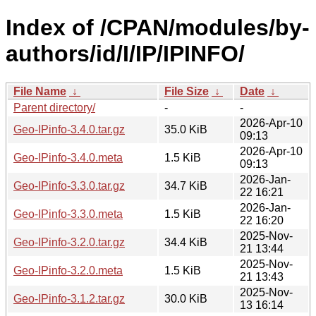
Index of /CPAN/modules/by-
authors/id/I/IP/IPINFO/
File Name
↓
File Size
↓
Date
↓
Parent directory/
-
-
2026-Apr-10
Geo-IPinfo-3.4.0.tar.gz
35.0 KiB
09:13
2026-Apr-10
Geo-IPinfo-3.4.0.meta
1.5 KiB
09:13
2026-Jan-
Geo-IPinfo-3.3.0.tar.gz
34.7 KiB
22 16:21
2026-Jan-
Geo-IPinfo-3.3.0.meta
1.5 KiB
22 16:20
2025-Nov-
Geo-IPinfo-3.2.0.tar.gz
34.4 KiB
21 13:44
2025-Nov-
Geo-IPinfo-3.2.0.meta
1.5 KiB
21 13:43
2025-Nov-
Geo-IPinfo-3.1.2.tar.gz
30.0 KiB
13 16:14