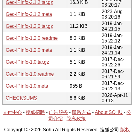
Geo-IPinfo-2.1.2.tar.gz
16.3 KiB
03 20:17
2023-Aug-
Geo-IPinfo-2.1.2.meta
1.1 KiB
03 20:16
2019-Jan-
Geo-IPinfo-1.2.0.tar.gz
11.2 KiB
24 21:15
2019-Jan-
Geo-IPinfo-1.2.0.readme
8.0 KiB
15 22:12
2019-Jan-
Geo-IPinfo-1.2.0.meta
1.1 KiB
24 21:14
2017-Dec-
Geo-IPinfo-1.0.tar.gz
5.1 KiB
06 22:26
2017-Dec-
Geo-IPinfo-1.0.readme
2.2 KiB
06 21:59
2017-Dec-
Geo-IPinfo-1.0.meta
955 B
06 22:13
2026-Apr-11
CHECKSUMS
8.6 KiB
09:13
支付中心
-
搜狐招聘
-
广告服务
-
联系方式
-
About SOHU
-
公
司介绍
-
隐私政策
Copyright © 2026 Sohu All Rights Reserved. 搜狐公司
版权