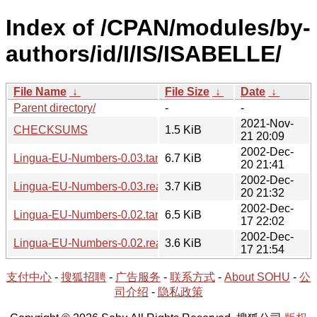
Index of /CPAN/modules/by-
authors/id/I/IS/ISABELLE/
File Name
↓
File Size
↓
Date
↓
Parent directory/
-
-
2021-Nov-
CHECKSUMS
1.5 KiB
21 20:09
2002-Dec-
Lingua-EU-Numbers-0.03.tar.gz
6.7 KiB
20 21:41
2002-Dec-
Lingua-EU-Numbers-0.03.readme
3.7 KiB
20 21:32
2002-Dec-
Lingua-EU-Numbers-0.02.tar.gz
6.5 KiB
17 22:02
2002-Dec-
Lingua-EU-Numbers-0.02.readme
3.6 KiB
17 21:54
支付中心
-
搜狐招聘
-
广告服务
-
联系方式
-
About SOHU
-
公
司介绍
-
隐私政策