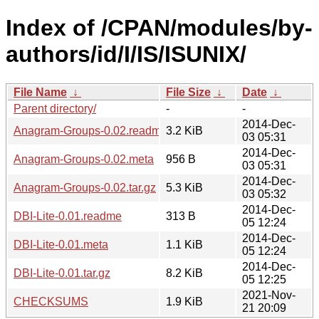
Index of /CPAN/modules/by-
authors/id/I/IS/ISUNIX/
File Name
↓
File Size
↓
Date
↓
Parent directory/
-
-
2014-Dec-
Anagram-Groups-0.02.readme
3.2 KiB
03 05:31
2014-Dec-
Anagram-Groups-0.02.meta
956 B
03 05:31
2014-Dec-
Anagram-Groups-0.02.tar.gz
5.3 KiB
03 05:32
2014-Dec-
DBI-Lite-0.01.readme
313 B
05 12:24
2014-Dec-
DBI-Lite-0.01.meta
1.1 KiB
05 12:24
2014-Dec-
DBI-Lite-0.01.tar.gz
8.2 KiB
05 12:25
2021-Nov-
CHECKSUMS
1.9 KiB
21 20:09