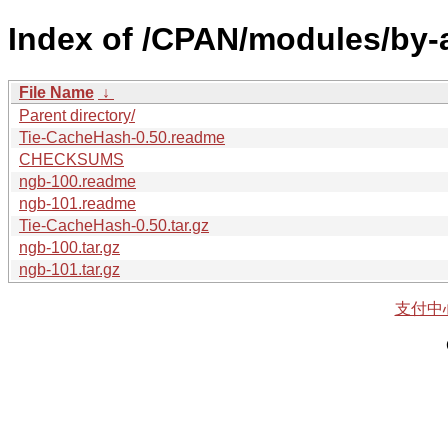
Index of /CPAN/modules/by-
File Name
↓
Parent directory/
Tie-CacheHash-0.50.readme
CHECKSUMS
ngb-100.readme
ngb-101.readme
Tie-CacheHash-0.50.tar.gz
ngb-100.tar.gz
ngb-101.tar.gz
支付中