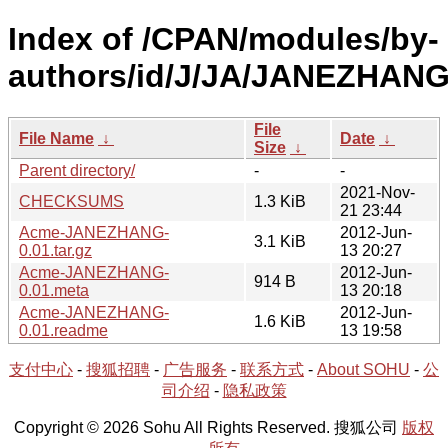
Index of /CPAN/modules/by-
authors/id/J/JA/JANEZHANG
File
File Name
↓
Date
↓
Size
↓
Parent directory/
-
-
2021-Nov-
CHECKSUMS
1.3 KiB
21 23:44
Acme-JANEZHANG-
2012-Jun-
3.1 KiB
0.01.tar.gz
13 20:27
Acme-JANEZHANG-
2012-Jun-
914 B
0.01.meta
13 20:18
Acme-JANEZHANG-
2012-Jun-
1.6 KiB
0.01.readme
13 19:58
支付中心
-
搜狐招聘
-
广告服务
-
联系方式
-
About SOHU
-
公
司介绍
-
隐私政策
Copyright © 2026 Sohu All Rights Reserved. 搜狐公司
版权