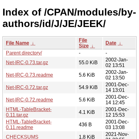
Index of /CPAN/modules/by-
authors/id/J/JE/JEEK/
File
File Name
↓
Date
↓
Size
↓
Parent directory/
-
-
2002-Jan-
Net-IRC-0.73.tar.gz
55.0 KiB
02 13:51
2002-Jan-
Net-IRC-0.73.readme
5.6 KiB
02 13:50
2001-Dec-
Net-IRC-0.72.tar.gz
54.9 KiB
14 13:01
2001-Dec-
Net-IRC-0.72.readme
5.6 KiB
14 12:45
HTML-TableBracket-
2001-Dec-
4.1 KiB
0.11.tar.gz
12 15:53
HTML-TableBracket-
2001-Dec-
436 B
0.11.readme
03 13:08
2021-Nov-
CHECKSUMS
1.8 KiB