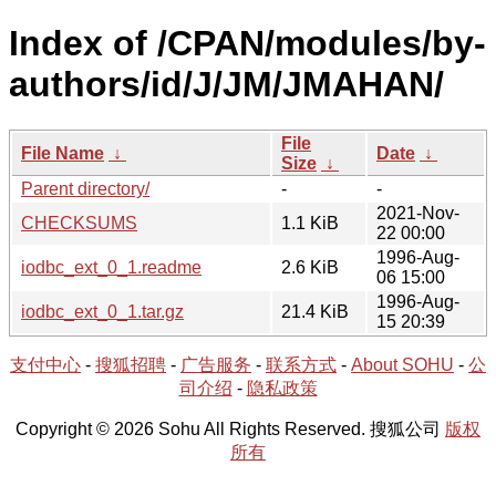
Index of /CPAN/modules/by-
authors/id/J/JM/JMAHAN/
File
File Name
↓
Date
↓
Size
↓
Parent directory/
-
-
2021-Nov-
CHECKSUMS
1.1 KiB
22 00:00
1996-Aug-
iodbc_ext_0_1.readme
2.6 KiB
06 15:00
1996-Aug-
iodbc_ext_0_1.tar.gz
21.4 KiB
15 20:39
支付中心
-
搜狐招聘
-
广告服务
-
联系方式
-
About SOHU
-
公
司介绍
-
隐私政策
Copyright © 2026 Sohu All Rights Reserved. 搜狐公司
版权
所有