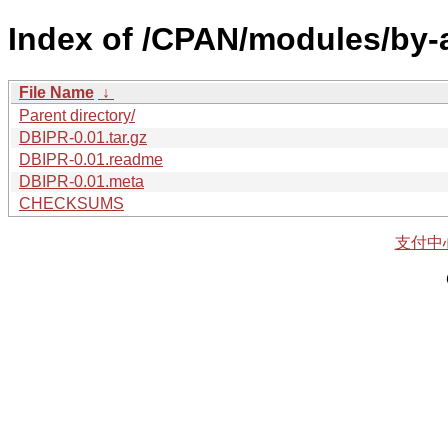
Index of /CPAN/modules/by-
File Name
↓
Parent directory/
DBIPR-0.01.tar.gz
DBIPR-0.01.readme
DBIPR-0.01.meta
CHECKSUMS
支付中