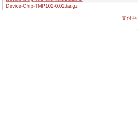
Device-Chip-TMP102-0.02.tar.gz
支付中