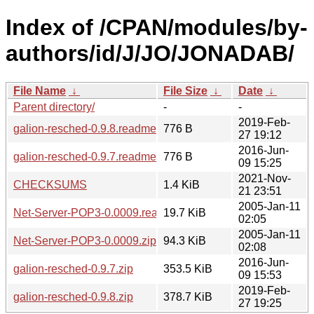
Index of /CPAN/modules/by-
authors/id/J/JO/JONADAB/
File Name
↓
File Size
↓
Date
↓
Parent directory/
-
-
2019-Feb-
galion-resched-0.9.8.readme
776 B
27 19:12
2016-Jun-
galion-resched-0.9.7.readme
776 B
09 15:25
2021-Nov-
CHECKSUMS
1.4 KiB
21 23:51
2005-Jan-11
Net-Server-POP3-0.0009.readme
19.7 KiB
02:05
2005-Jan-11
Net-Server-POP3-0.0009.zip
94.3 KiB
02:08
2016-Jun-
galion-resched-0.9.7.zip
353.5 KiB
09 15:53
2019-Feb-
galion-resched-0.9.8.zip
378.7 KiB
27 19:25