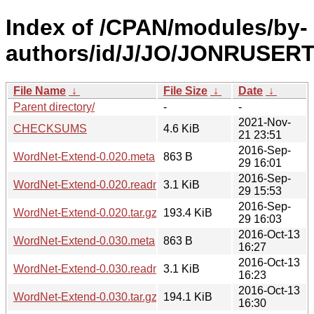
Index of /CPAN/modules/by-
authors/id/J/JO/JONRUSERT
File Name
↓
File Size
↓
Date
↓
Parent directory/
-
-
2021-Nov-
CHECKSUMS
4.6 KiB
21 23:51
2016-Sep-
WordNet-Extend-0.020.meta
863 B
29 16:01
2016-Sep-
WordNet-Extend-0.020.readme
3.1 KiB
29 15:53
2016-Sep-
WordNet-Extend-0.020.tar.gz
193.4 KiB
29 16:03
2016-Oct-13
WordNet-Extend-0.030.meta
863 B
16:27
2016-Oct-13
WordNet-Extend-0.030.readme
3.1 KiB
16:23
2016-Oct-13
WordNet-Extend-0.030.tar.gz
194.1 KiB
16:30