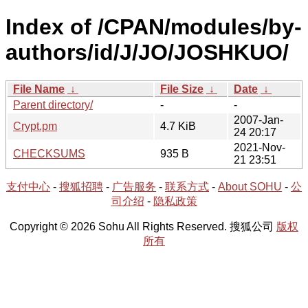
Index of /CPAN/modules/by-
authors/id/J/JO/JOSHKUO/
File Name
↓
File Size
↓
Date
↓
Parent directory/
-
-
2007-Jan-
Crypt.pm
4.7 KiB
24 20:17
2021-Nov-
CHECKSUMS
935 B
21 23:51
支付中心
-
搜狐招聘
-
广告服务
-
联系方式
-
About SOHU
-
公
司介绍
-
隐私政策
Copyright © 2026 Sohu All Rights Reserved. 搜狐公司
版权
所有