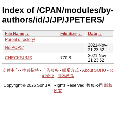
Index of /CPAN/modules/by-
authors/id/J/JP/JPETERS/
File Name
↓
File Size
↓
Date
↓
Parent directory/
-
-
2021-Nov-
NetPOP3/
-
21 23:52
2021-Nov-
CHECKSUMS
770 B
21 23:52
支付中心
-
搜狐招聘
-
广告服务
-
联系方式
-
About SOHU
-
公
司介绍
-
隐私政策
Copyright © 2026 Sohu All Rights Reserved. 搜狐公司
版权
所有