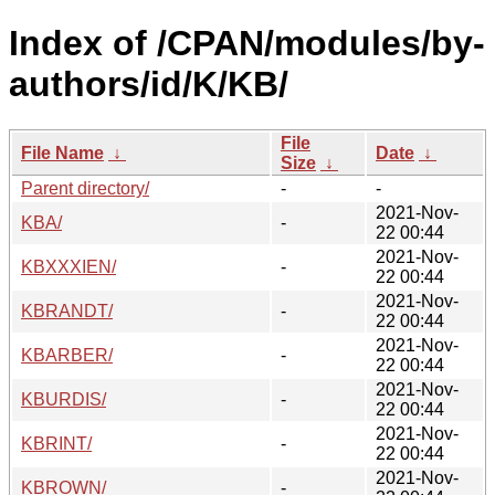
Index of /CPAN/modules/by-
authors/id/K/KB/
File
File Name
↓
Date
↓
Size
↓
Parent directory/
-
-
2021-Nov-
KBA/
-
22 00:44
2021-Nov-
KBXXXIEN/
-
22 00:44
2021-Nov-
KBRANDT/
-
22 00:44
2021-Nov-
KBARBER/
-
22 00:44
2021-Nov-
KBURDIS/
-
22 00:44
2021-Nov-
KBRINT/
-
22 00:44
2021-Nov-
KBROWN/
-