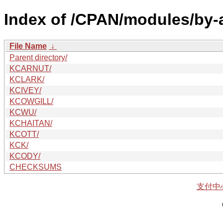
Index of /CPAN/modules/by-a
File Name
↓
Parent directory/
KCARNUT/
KCLARK/
KCIVEY/
KCOWGILL/
KCWU/
KCHAITAN/
KCOTT/
KCK/
KCODY/
CHECKSUMS
支付中