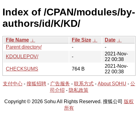
Index of /CPAN/modules/by-
authors/id/K/KD/
File Name
↓
File Size
↓
Date
↓
Parent directory/
-
-
2021-Nov-
KDOULEPOV/
-
22 00:38
2021-Nov-
CHECKSUMS
764 B
22 00:38
支付中心
-
搜狐招聘
-
广告服务
-
联系方式
-
About SOHU
-
公
司介绍
-
隐私政策
Copyright © 2026 Sohu All Rights Reserved. 搜狐公司
版权
所有