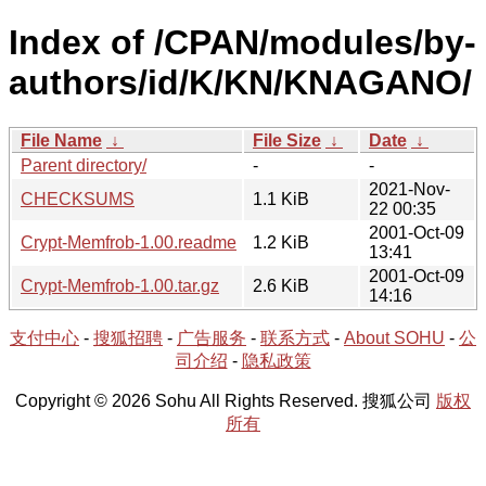
Index of /CPAN/modules/by-
authors/id/K/KN/KNAGANO/
File Name
↓
File Size
↓
Date
↓
Parent directory/
-
-
2021-Nov-
CHECKSUMS
1.1 KiB
22 00:35
2001-Oct-09
Crypt-Memfrob-1.00.readme
1.2 KiB
13:41
2001-Oct-09
Crypt-Memfrob-1.00.tar.gz
2.6 KiB
14:16
支付中心
-
搜狐招聘
-
广告服务
-
联系方式
-
About SOHU
-
公
司介绍
-
隐私政策
Copyright © 2026 Sohu All Rights Reserved. 搜狐公司
版权
所有