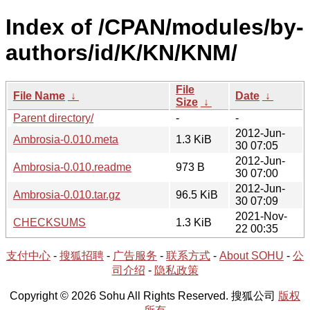
Index of /CPAN/modules/by-
authors/id/K/KN/KNM/
File
File Name
↓
Date
↓
Size
↓
Parent directory/
-
-
2012-Jun-
Ambrosia-0.010.meta
1.3 KiB
30 07:05
2012-Jun-
Ambrosia-0.010.readme
973 B
30 07:00
2012-Jun-
Ambrosia-0.010.tar.gz
96.5 KiB
30 07:09
2021-Nov-
CHECKSUMS
1.3 KiB
22 00:35
支付中心
-
搜狐招聘
-
广告服务
-
联系方式
-
About SOHU
-
公
司介绍
-
隐私政策
Copyright © 2026 Sohu All Rights Reserved. 搜狐公司
版权