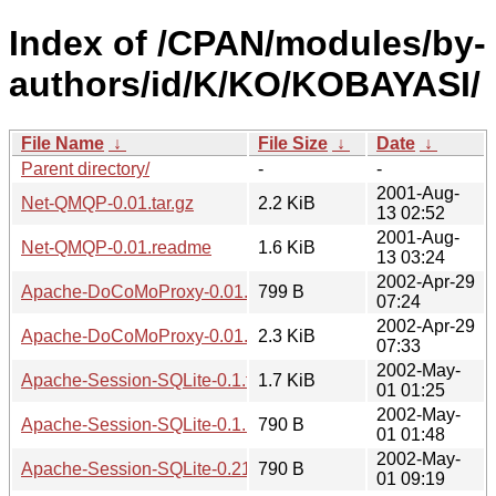
Index of /CPAN/modules/by-
authors/id/K/KO/KOBAYASI/
File Name
↓
File Size
↓
Date
↓
Parent directory/
-
-
2001-Aug-
Net-QMQP-0.01.tar.gz
2.2 KiB
13 02:52
2001-Aug-
Net-QMQP-0.01.readme
1.6 KiB
13 03:24
2002-Apr-29
Apache-DoCoMoProxy-0.01.readme
799 B
07:24
2002-Apr-29
Apache-DoCoMoProxy-0.01.tar.gz
2.3 KiB
07:33
2002-May-
Apache-Session-SQLite-0.1.tar.gz
1.7 KiB
01 01:25
2002-May-
Apache-Session-SQLite-0.1.readme
790 B
01 01:48
2002-May-
Apache-Session-SQLite-0.21.readme
790 B
01 09:19