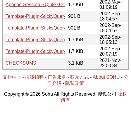
2002-May-
Apache-Session-SQLite-0.21.tar.gz
1.7 KiB
01 09:19
2002-Sep-
Template-Plugin-StickyQuery-0.02.readme
901 B
18 04:57
2002-Sep-
Template-Plugin-StickyQuery-0.01.readme
901 B
18 04:57
2002-Sep-
Template-Plugin-StickyQuery-0.01.tar.gz
1.7 KiB
18 05:13
2002-Sep-
Template-Plugin-StickyQuery-0.02.tar.gz
1.7 KiB
20 07:19
2021-Nov-
CHECKSUMS
3.1 KiB
22 00:34
支付中心
-
搜狐招聘
-
广告服务
-
联系方式
-
About SOHU
-
公
司介绍
-
隐私政策
Copyright © 2026 Sohu All Rights Reserved. 搜狐公司
版权
所有