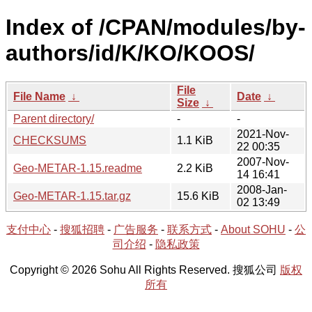
Index of /CPAN/modules/by-
authors/id/K/KO/KOOS/
File
File Name
↓
Date
↓
Size
↓
Parent directory/
-
-
2021-Nov-
CHECKSUMS
1.1 KiB
22 00:35
2007-Nov-
Geo-METAR-1.15.readme
2.2 KiB
14 16:41
2008-Jan-
Geo-METAR-1.15.tar.gz
15.6 KiB
02 13:49
支付中心
-
搜狐招聘
-
广告服务
-
联系方式
-
About SOHU
-
公
司介绍
-
隐私政策
Copyright © 2026 Sohu All Rights Reserved. 搜狐公司
版权
所有