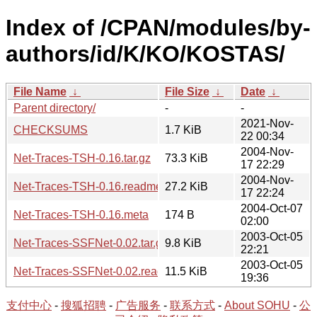
Index of /CPAN/modules/by-
authors/id/K/KO/KOSTAS/
File Name
↓
File Size
↓
Date
↓
Parent directory/
-
-
2021-Nov-
CHECKSUMS
1.7 KiB
22 00:34
2004-Nov-
Net-Traces-TSH-0.16.tar.gz
73.3 KiB
17 22:29
2004-Nov-
Net-Traces-TSH-0.16.readme
27.2 KiB
17 22:24
2004-Oct-07
Net-Traces-TSH-0.16.meta
174 B
02:00
2003-Oct-05
Net-Traces-SSFNet-0.02.tar.gz
9.8 KiB
22:21
2003-Oct-05
Net-Traces-SSFNet-0.02.readme
11.5 KiB
19:36
支付中心
-
搜狐招聘
-
广告服务
-
联系方式
-
About SOHU
-
公