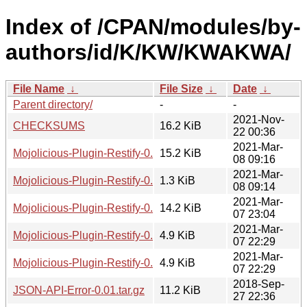
Index of /CPAN/modules/by-
authors/id/K/KW/KWAKWA/
File Name
↓
File Size
↓
Date
↓
Parent directory/
-
-
2021-Nov-
CHECKSUMS
16.2 KiB
22 00:36
2021-Mar-
Mojolicious-Plugin-Restify-0.10.tar.gz
15.2 KiB
08 09:16
2021-Mar-
Mojolicious-Plugin-Restify-0.10.meta
1.3 KiB
08 09:14
2021-Mar-
Mojolicious-Plugin-Restify-0.09.tar.gz
14.2 KiB
07 23:04
2021-Mar-
Mojolicious-Plugin-Restify-0.10.readme
4.9 KiB
07 22:29
2021-Mar-
Mojolicious-Plugin-Restify-0.09.readme
4.9 KiB
07 22:29
2018-Sep-
JSON-API-Error-0.01.tar.gz
11.2 KiB
27 22:36