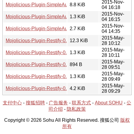
2015-Nov-
Mojolicious-Plugin-SimpleAuthorization-0.02.tar.gz
8.8 KiB
04 16:18
2015-Nov-
Mojolicious-Plugin-SimpleAuthorization-0.02.meta
1.3 KiB
04 16:15
2015-Nov-
Mojolicious-Plugin-SimpleAuthorization-0.02.readme
2.7 KiB
04 14:35
2015-May-
Mojolicious-Plugin-Restify-0.02.tar.gz
12.3 KiB
28 10:12
2015-May-
Mojolicious-Plugin-Restify-0.02.meta
1.3 KiB
28 10:11
2015-May-
Mojolicious-Plugin-Restify-0.01.tar.gz
894 B
28 09:51
2015-May-
Mojolicious-Plugin-Restify-0.01.meta
1.3 KiB
28 09:49
2015-May-
Mojolicious-Plugin-Restify-0.02.readme
4.2 KiB
28 09:29
支付中心
-
搜狐招聘
-
广告服务
-
联系方式
-
About SOHU
-
公
司介绍
-
隐私政策
Copyright © 2026 Sohu All Rights Reserved. 搜狐公司
版权
所有