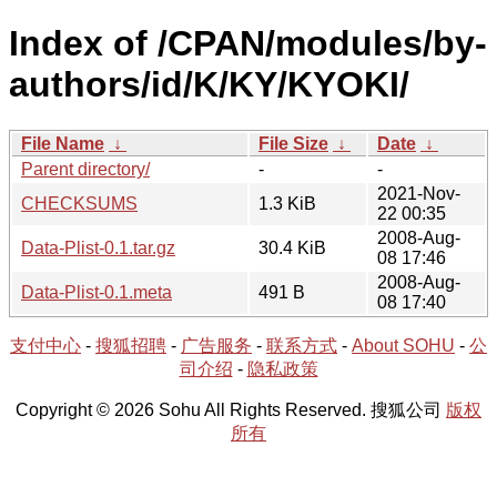
Index of /CPAN/modules/by-
authors/id/K/KY/KYOKI/
File Name
↓
File Size
↓
Date
↓
Parent directory/
-
-
2021-Nov-
CHECKSUMS
1.3 KiB
22 00:35
2008-Aug-
Data-Plist-0.1.tar.gz
30.4 KiB
08 17:46
2008-Aug-
Data-Plist-0.1.meta
491 B
08 17:40
支付中心
-
搜狐招聘
-
广告服务
-
联系方式
-
About SOHU
-
公
司介绍
-
隐私政策
Copyright © 2026 Sohu All Rights Reserved. 搜狐公司
版权
所有