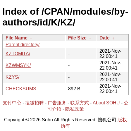
Index of /CPAN/modules/by-
authors/id/K/KZ/
File Name
↓
File Size
↓
Date
↓
Parent directory/
-
-
2021-Nov-
KZTOMITA/
-
22 00:41
2021-Nov-
KZWMSYK/
-
22 00:41
2021-Nov-
KZYS/
-
22 00:41
2021-Nov-
CHECKSUMS
892 B
22 00:41
支付中心
-
搜狐招聘
-
广告服务
-
联系方式
-
About SOHU
-
公
司介绍
-
隐私政策
Copyright © 2026 Sohu All Rights Reserved. 搜狐公司
版权
所有