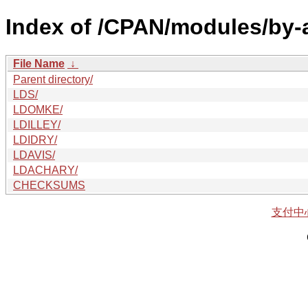
Index of /CPAN/modules/by-a
File Name
↓
Parent directory/
LDS/
LDOMKE/
LDILLEY/
LDIDRY/
LDAVIS/
LDACHARY/
CHECKSUMS
支付中