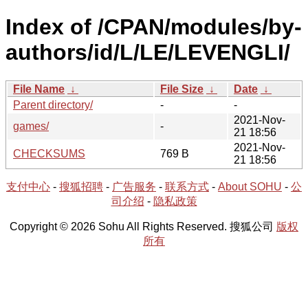
Index of /CPAN/modules/by-
authors/id/L/LE/LEVENGLI/
File Name
↓
File Size
↓
Date
↓
Parent directory/
-
-
2021-Nov-
games/
-
21 18:56
2021-Nov-
CHECKSUMS
769 B
21 18:56
支付中心
-
搜狐招聘
-
广告服务
-
联系方式
-
About SOHU
-
公
司介绍
-
隐私政策
Copyright © 2026 Sohu All Rights Reserved. 搜狐公司
版权
所有