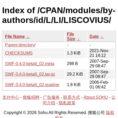
Index of /CPAN/modules/by-
authors/id/L/LI/LISCOVIUS/
File
File Name
↓
Date
↓
Size
↓
Parent directory/
-
-
2021-Nov-
CHECKSUMS
1.3 KiB
21 14:12
2007-Sep-
SWF-0.4.0-beta6_02.meta
298 B
29 08:47
2007-Sep-
SWF-0.4.0-beta6_02.tar.gz
29.2 KiB
29 08:47
2006-Feb-
SWF-0.4.0-beta6_02.readme
1.8 KiB
01 06:42
支付中心
-
搜狐招聘
-
广告服务
-
联系方式
-
About SOHU
-
公
司介绍
-
隐私政策
Copyright © 2026 Sohu All Rights Reserved. 搜狐公司
版权