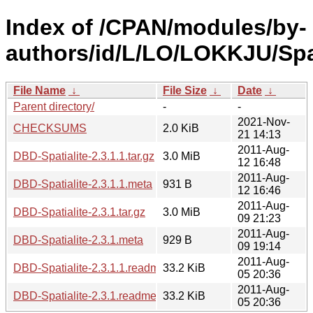
Index of /CPAN/modules/by-
authors/id/L/LO/LOKKJU/Spat
File Name
↓
File Size
↓
Date
↓
Parent directory/
-
-
2021-Nov-
CHECKSUMS
2.0 KiB
21 14:13
2011-Aug-
DBD-Spatialite-2.3.1.1.tar.gz
3.0 MiB
12 16:48
2011-Aug-
DBD-Spatialite-2.3.1.1.meta
931 B
12 16:46
2011-Aug-
DBD-Spatialite-2.3.1.tar.gz
3.0 MiB
09 21:23
2011-Aug-
DBD-Spatialite-2.3.1.meta
929 B
09 19:14
2011-Aug-
DBD-Spatialite-2.3.1.1.readme
33.2 KiB
05 20:36
2011-Aug-
DBD-Spatialite-2.3.1.readme
33.2 KiB
05 20:36