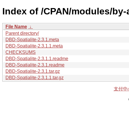
Index of /CPAN/modules/by-a
File Name
↓
Parent directory/
DBD-Spatialite-2.3.1.meta
DBD-Spatialite-2.3.1.1.meta
CHECKSUMS
DBD-Spatialite-2.3.1.1.readme
DBD-Spatialite-2.3.1.readme
DBD-Spatialite-2.3.1.tar.gz
DBD-Spatialite-2.3.1.1.tar.gz
支付中