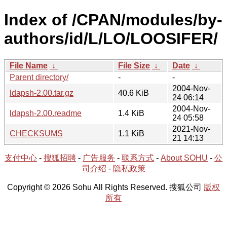
Index of /CPAN/modules/by-
authors/id/L/LO/LOOSIFER/
File Name
↓
File Size
↓
Date
↓
Parent directory/
-
-
2004-Nov-
ldapsh-2.00.tar.gz
40.6 KiB
24 06:14
2004-Nov-
ldapsh-2.00.readme
1.4 KiB
24 05:58
2021-Nov-
CHECKSUMS
1.1 KiB
21 14:13
支付中心
-
搜狐招聘
-
广告服务
-
联系方式
-
About SOHU
-
公
司介绍
-
隐私政策
Copyright © 2026 Sohu All Rights Reserved. 搜狐公司
版权
所有