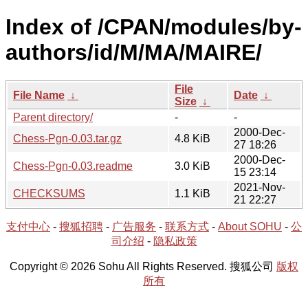
Index of /CPAN/modules/by-
authors/id/M/MA/MAIRE/
File
File Name
↓
Date
↓
Size
↓
Parent directory/
-
-
2000-Dec-
Chess-Pgn-0.03.tar.gz
4.8 KiB
27 18:26
2000-Dec-
Chess-Pgn-0.03.readme
3.0 KiB
15 23:14
2021-Nov-
CHECKSUMS
1.1 KiB
21 22:27
支付中心
-
搜狐招聘
-
广告服务
-
联系方式
-
About SOHU
-
公
司介绍
-
隐私政策
Copyright © 2026 Sohu All Rights Reserved. 搜狐公司
版权
所有