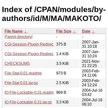
Index of /CPAN/modules/by-
authors/id/M/MA/MAKOTO/
File Name
↓
File Size
↓
Date
↓
Parent directory/
-
-
2007-Jan-
CGI-Session-Plugin-Redirect-1.01.meta
375 B
31 10:18
2007-Jan-
CGI-Session-Plugin-Redirect-1.01.tar.gz
1.4 KiB
31 10:24
2021-Nov-
CHECKSUMS
3.5 KiB
21 22:25
2003-Feb-
File-Stat-0.01.readme
973 B
24 11:06
2003-Feb-
File-Stat-0.01.tar.gz
2.5 KiB
24 12:24
2004-Jul-16
IO-File-Lockable-0.31.readme
969 B
03:42
2004-Jul-16
IO-File-Lockable-0.31.tar.gz
3.3 KiB
06:10