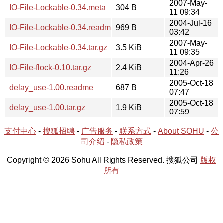
2007-May-
IO-File-Lockable-0.34.meta
304 B
11 09:34
2004-Jul-16
IO-File-Lockable-0.34.readme
969 B
03:42
2007-May-
IO-File-Lockable-0.34.tar.gz
3.5 KiB
11 09:35
2004-Apr-26
IO-File-flock-0.10.tar.gz
2.4 KiB
11:26
2005-Oct-18
delay_use-1.00.readme
687 B
07:47
2005-Oct-18
delay_use-1.00.tar.gz
1.9 KiB
07:59
支付中心
-
搜狐招聘
-
广告服务
-
联系方式
-
About SOHU
-
公
司介绍
-
隐私政策
Copyright © 2026 Sohu All Rights Reserved. 搜狐公司
版权
所有