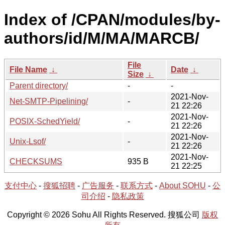
Index of /CPAN/modules/by-
authors/id/M/MA/MARCB/
File
File Name
↓
Date
↓
Size
↓
Parent directory/
-
-
2021-Nov-
Net-SMTP-Pipelining/
-
21 22:26
2021-Nov-
POSIX-SchedYield/
-
21 22:26
2021-Nov-
Unix-Lsof/
-
21 22:26
2021-Nov-
CHECKSUMS
935 B
21 22:25
支付中心
-
搜狐招聘
-
广告服务
-
联系方式
-
About SOHU
-
公
司介绍
-
隐私政策
Copyright © 2026 Sohu All Rights Reserved. 搜狐公司
版权