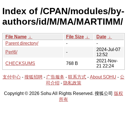
Index of /CPAN/modules/by-
authors/id/M/MA/MARTIMM/
File Name
↓
File Size
↓
Date
↓
Parent directory/
-
-
2024-Jul-07
Perl6/
-
12:52
2021-Nov-
CHECKSUMS
768 B
21 22:24
支付中心
-
搜狐招聘
-
广告服务
-
联系方式
-
About SOHU
-
公
司介绍
-
隐私政策
Copyright © 2026 Sohu All Rights Reserved. 搜狐公司
版权
所有