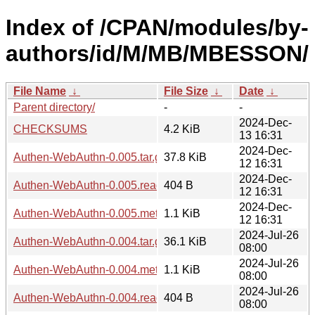
Index of /CPAN/modules/by-
authors/id/M/MB/MBESSON/
File Name
↓
File Size
↓
Date
↓
Parent directory/
-
-
2024-Dec-
CHECKSUMS
4.2 KiB
13 16:31
2024-Dec-
Authen-WebAuthn-0.005.tar.gz
37.8 KiB
12 16:31
2024-Dec-
Authen-WebAuthn-0.005.readme
404 B
12 16:31
2024-Dec-
Authen-WebAuthn-0.005.meta
1.1 KiB
12 16:31
2024-Jul-26
Authen-WebAuthn-0.004.tar.gz
36.1 KiB
08:00
2024-Jul-26
Authen-WebAuthn-0.004.meta
1.1 KiB
08:00
2024-Jul-26
Authen-WebAuthn-0.004.readme
404 B
08:00