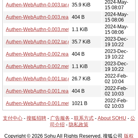
2024-May-
Authen-WebAuthn-0.003.tar.gz
35.9 KiB
15 08:07
2024-May-
Authen-WebAuthn-0.003.readme
404 B
15 08:06
2024-May-
Authen-WebAuthn-0.003.meta
1.1 KiB
15 08:06
2023-Dec-
Authen-WebAuthn-0.002.tar.gz
35.7 KiB
19 10:22
2023-Dec-
Authen-WebAuthn-0.002.readme
404 B
19 10:22
2023-Dec-
Authen-WebAuthn-0.002.meta
1.1 KiB
19 10:22
2022-Feb-
Authen-WebAuthn-0.001.tar.gz
26.7 KiB
02 10:04
2022-Feb-
Authen-WebAuthn-0.001.readme
404 B
02 10:03
2022-Feb-
Authen-WebAuthn-0.001.meta
1021 B
02 10:03
支付中心
-
搜狐招聘
-
广告服务
-
联系方式
-
About SOHU
-
公
司介绍
-
隐私政策
Copyright © 2026 Sohu All Rights Reserved. 搜狐公司
版权