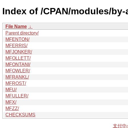
Index of /CPAN/modules/by-
File Name
↓
Parent directory/
MFENTON/
MFERRIS/
MFJONKER/
MFOLLETT/
MFONTANI/
MFOWLER/
MFRANKL/
MFROST/
MFU/
MFULLER/
MFX/
MFZZ/
CHECKSUMS
支付中